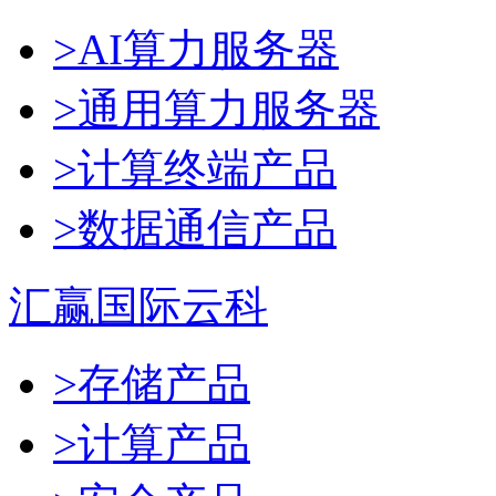
>AI算力服务器
>通用算力服务器
>计算终端产品
>数据通信产品
汇赢国际云科
>存储产品
>计算产品