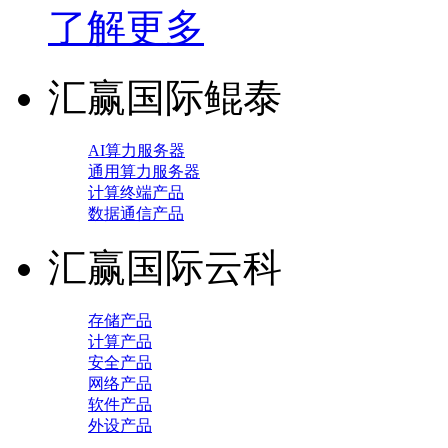
了解更多
汇赢国际鲲泰
AI算力服务器
通用算力服务器
计算终端产品
数据通信产品
汇赢国际云科
存储产品
计算产品
安全产品
网络产品
软件产品
外设产品