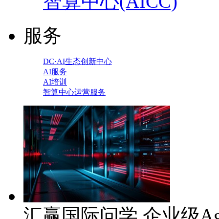
智算中心(AICC)
服务
DC·AI生态创新中心
AI服务
AI培训
智算中心运营服务
汇赢国际问学 企业级Ag