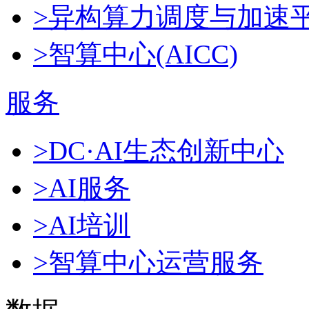
>异构算力调度与加速
>智算中心(AICC)
服务
>DC·AI生态创新中心
>AI服务
>AI培训
>智算中心运营服务