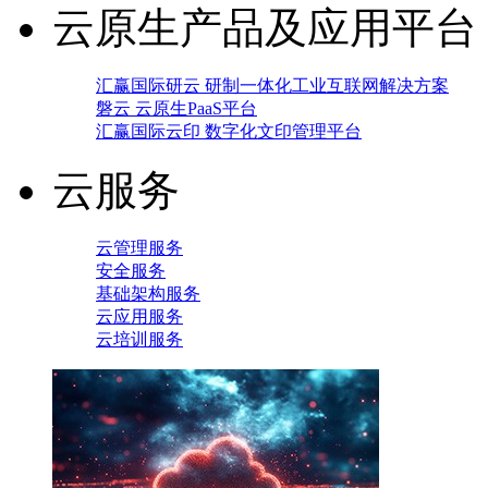
云原生产品及应用平台
汇赢国际研云 研制一体化工业互联网解决方案
磐云 云原生PaaS平台
汇赢国际云印 数字化文印管理平台
云服务
云管理服务
安全服务
基础架构服务
云应用服务
云培训服务