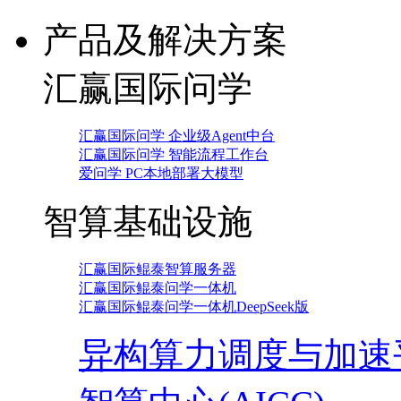
产品及解决方案
汇赢国际问学
汇赢国际问学 企业级Agent中台
汇赢国际问学 智能流程工作台
爱问学 PC本地部署大模型
智算基础设施
汇赢国际鲲泰智算服务器
汇赢国际鲲泰问学一体机
汇赢国际鲲泰问学一体机DeepSeek版
异构算力调度与加速