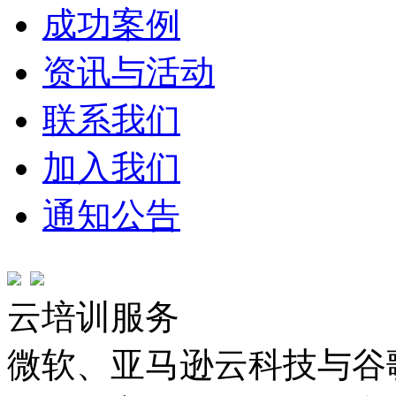
成功案例
资讯与活动
联系我们
加入我们
通知公告
云培训服务
微软、亚马逊云科技与谷