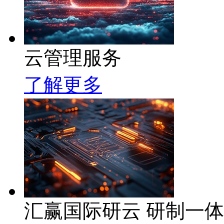
云管理服务
了解更多
汇赢国际研云 研制一