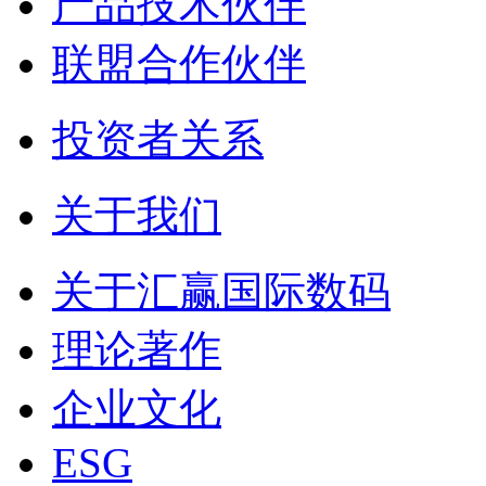
产品技术伙伴
联盟合作伙伴
投资者关系
关于我们
关于汇赢国际数码
理论著作
企业文化
ESG